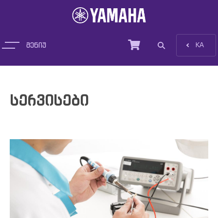
მენიუ
EN
KA
პროდუქცია
სერვისები
სიახლეები
დახმარება და ტრეინინგი
სერვისები
ჩვენ შესახებ