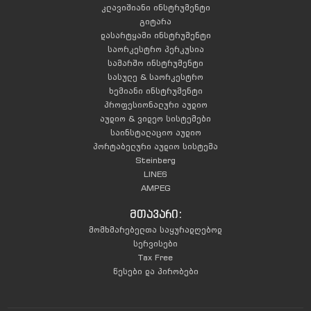
კლავიშიანი ინსტრუმენტი
გიტარა
დასარტყამი ინსტრუმენტი
საორკესტრო პერკუსია
სამარშო ინსტრუმენტი
სასულე & საორკესტრო
ხემიანი ინსტრუმენტი
პროფესიონალური აუდიო
აუდიო & ვიდეო სისტემები
საინსტალაციო აუდიო
პორტაბელური აუდიო სისტემა
Steinberg
LINE6
AMPEG
მთავარი:
მომხმარებელთა საყურადღებოდ
სერვისები
Tax Free
წესები და პირობები