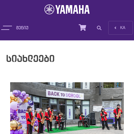
მენიუ
EN
KA
პროდუქცია
სიახლეები
სიახლეები
დახმარება და ტრეინინგი
სერვისები
ჩვენ შესახებ